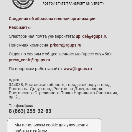
ROSTOV STATE TRANSPORT UNIVERSITY
Сведения об образовательной организации
Реквизиты
Электронная почта университета:
up_del@rgups.ru
Приемная комиссия:
prkom@rgups.ru
Отдел по связям с общественностью (пресс-служба):
press_centr@rgups.ru
По вопросам работы сайта:
www@rgups.ru
Адрес:
344038, Ростовская область, городской округ город
Ростов-на-Дону, город Ростов-на-Дону, площадь
Ростовского Стрелкового Полка Народного Ополчения,
зд. 2.,
Телефон/факс:
8 (863) 255-32-83
Телефон приемной комиссии:
8 (800) 707-19-29
Мы используем cookie для улучшения
8 (863) 272-64-88
работы с сайтом.