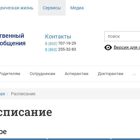
денческая жизнь
Сервисы
Медиа
ственный
Контакты
ообщения
707-19-29
8 (800)
Версия для
255-32-83
8 (863)
Родителям
Сотрудникам
Аспирантам
Докторантам
...
ная
Расписание
списание
ое