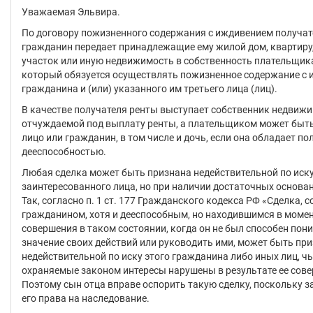
Уважаемая Эльвира.
По договору пожизненного содержания с иждивением получате
гражданин передает принадлежащие ему жилой дом, квартиру
участок или иную недвижимость в собственность плательщик
который обязуется осуществлять пожизненное содержание с
гражданина и (или) указанного им третьего лица (лиц).
В качестве получателя ренты выступает собственник недвижи
отчуждаемой под выплату ренты, а плательщиком может быт
лицо или гражданин, в том числе и дочь, если она обладает по
дееспособностью.
Любая сделка может быть признана недействительной по иск
заинтересованного лица, но при наличии достаточных основан
Так, согласно п. 1 ст. 177 Гражданского кодекса РФ «Сделка, 
гражданином, хотя и дееспособным, но находившимся в момен
совершения в таком состоянии, когда он не был способен пон
значение своих действий или руководить ими, может быть пр
недействительной по иску этого гражданина либо иных лиц, ч
охраняемые законом интересы нарушены в результате ее сов
Поэтому сын отца вправе оспорить такую сделку, поскольку 
его права на наследование.