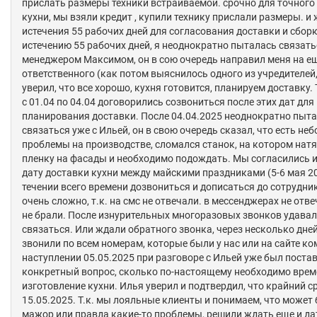
прислать размеры техники встраиваемой. срочно для точного
кухни, мы взяли кредит , купили технику прислали размеры. и
истечения 55 рабочих дней для согласования доставки и сборк
истечению 55 рабочих дней, я неоднократно пыталась связать
менеджером Максимом, он в сою очередь направил меня на е
ответственного (как потом выяснилось одного из учредителей,
уверил, что все хорошо, кухня готовится, планируем доставку. 
с 01.04 по 04.04 договорились созвониться после этих дат для
планирования доставки. После 04.04.2025 неоднократно пыт
связаться уже с Ильей, он в свою очередь сказал, что есть не
проблемы на производстве, сломался станок, на котором нат
пленку на фасады и необходимо подождать. Мы согласились 
дату доставки кухни между майскими праздниками (5-6 мая 202
течении всего времени дозвониться и дописаться до сотрудни
очень сложно, т.к. на смс не отвечали. в мессенджерах не отве
не брали. После изнурительных многоразовых звонков удава
связаться. Или ждали обратного звонка, через несколько дне
звонили по всем номерам, которые были у нас или на сайте к
наступлении 05.05.2025 при разговоре с Ильей уже был поста
конкретный вопрос, сколько по-настоящему необходимо врем
изготовление кухни. Илья уверил и подтвердил, что крайний с
15.05.2025. Т.к. мы лояльные клиенты и понимаем, что может
мажор или правда какие-то проблемы, решили ждать еще и да