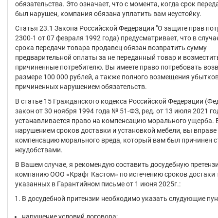
обязательства. Это означает, что с момента, когда срок перед
был нарушен, компания обязана уплатить вам неустойку.
Статья 23.1 Закона Российской Федерации "О защите прав пот
2300-1 от 07 февраля 1992 года) предусматривает, что в случ
срока передачи товара продавец обязан возвратить сумму
предварительной оплаты за не переданный товар и возместит
причиненные потребителю. Вы имеете право потребовать возв
размере 100 000 рублей, а также полного возмещения убытков
причиненных нарушением обязательств.
В статье 15 Гражданского кодекса Российской Федерации (Ф
закон от 30 ноября 1994 года № 51-ФЗ, ред. от 13 июля 2021 го
устанавливается право на компенсацию морального ущерба. В
нарушением сроков доставки и установкой мебели, вы вправе
компенсацию морального вреда, который вам был причинен с
неудобствами.
В Вашем случае, я рекомендую составить досудебную претенз
компанию ООО «Крафт Кастом» по истечению сроков достаки 
указанных в Гарантийном письме от 1 июня 2025г.:
В досудебной притензии необходимо указать слудующие пун
нарушение условий договора;