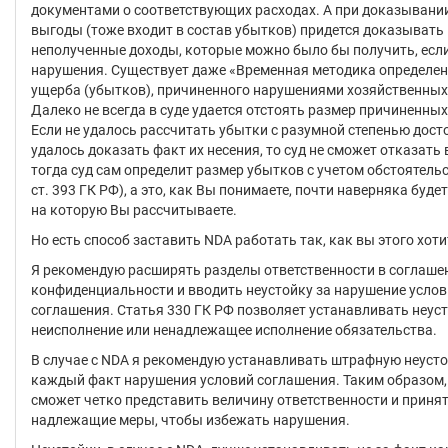
документами о соответствующих расходах. А при доказывани
выгоды (тоже входит в состав убытков) придется доказывать
неполученные доходы, которые можно было бы получить, есл
нарушения. Существует даже «Временная методика определе
ущерба (убытков), причиненного нарушениями хозяйственных
Далеко не всегда в суде удается отстоять размер причиненны
Если не удалось рассчитать убытки с разумной степенью дост
удалось доказать факт их несения, то суд не сможет отказать 
тогда суд сам определит размер убытков с учетом обстоятельст
ст. 393 ГК РФ), а это, как Вы понимаете, почти наверняка будет
на которую Вы рассчитываете.
Но есть способ заставить NDA работать так, как вы этого хоти
Я рекомендую расширять разделы ответственности в соглаше
конфиденциальности и вводить неустойку за нарушение усло
соглашения. Статья 330 ГК РФ позволяет устанавливать неуст
неисполнение или ненадлежащее исполнение обязательства.
В случае с NDA я рекомендую устанавливать штрафную неусто
каждый факт нарушения условий соглашения. Таким образом,
сможет четко представить величину ответственности и приня
надлежащие меры, чтобы избежать нарушения.