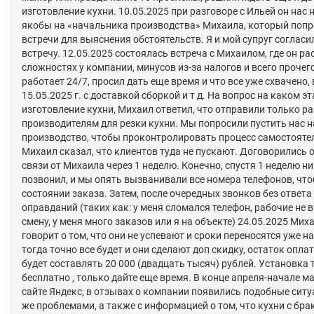
изготовление кухни. 10.05.2025 при разговоре с Ильей он нас
якобы на «начальника производства» Михаила, который попр
встречи для выяснения обстоятельств. Я и мой супруг согласи
встречу. 12.05.2025 состоялась встреча с Михаилом, где он ра
сложностях у компании, минусов из-за налогов и всего прочего,
работает 24/7, просил дать еще время и что все уже схвачено, 
15.05.2025 г. с доставкой сборкой и т д. На вопрос на каком эт
изготовление кухни, Михаил ответил, что отправили только р
производителям для резки кухни. Мы попросили пустить нас н
производство, чтобы проконтролировать процесс самостоятел
Михаил сказал, что клиентов туда не пускают. Договорились 
связи от Михаила через 1 неделю. Конечно, спустя 1 неделю ни
позвонил, и мы опять вызванивали все номера телефонов, что
состоянии заказа. Затем, после очередных звонков без ответа
оправданий (таких как: у меня сломался телефон, рабочие не 
смену, у меня много заказов или я на объекте) 24.05.2025 Мих
говорит о том, что они не успевают и сроки переносятся уже на
тогда точно все будет и они сделают доп скидку, остаток опла
будет составлять 20 000 (двадцать тысяч) рублей. Установка 
бесплатно , только дайте еще время. В конце апреля-начале ма
сайте Яндекс, в отзывах о компании появились подобные ситу
же проблемами, а также с информацией о том, что кухни с бра