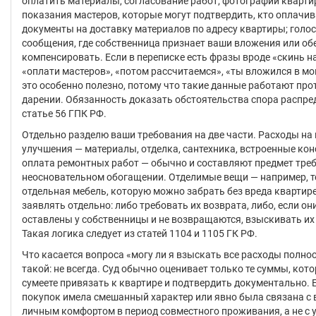
оплатить материалы, согласование работ; фотографии квартир
показания мастеров, которые могут подтвердить, кто оплачив
документы на доставку материалов по адресу квартиры; голо
сообщения, где собственница признает ваши вложения или об
компенсировать. Если в переписке есть фразы вроде «скинь на
«оплати мастеров», «потом рассчитаемся», «ты вложился в мо
это особенно полезно, потому что такие данные работают про
дарении. Обязанность доказать обстоятельства спора распре
статье 56 ГПК РФ.
Отдельно разделю ваши требования на две части. Расходы на
улучшения — материалы, отделка, сантехника, встроенные кон
оплата ремонтных работ — обычно и составляют предмет тре
неосновательном обогащении. Отделимые вещи — например, т
отдельная мебель, которую можно забрать без вреда квартире
заявлять отдельно: либо требовать их возврата, либо, если о
оставлены у собственницы и не возвращаются, взыскивать их
Такая логика следует из статей 1104 и 1105 ГК РФ.
Что касается вопроса «могу ли я взыскать все расходы полнос
такой: не всегда. Суд обычно оценивает только те суммы, кот
сумеете привязать к квартире и подтвердить документально. 
покупок имела смешанный характер или явно была связана с
личным комфортом в период совместного проживания, а не с 