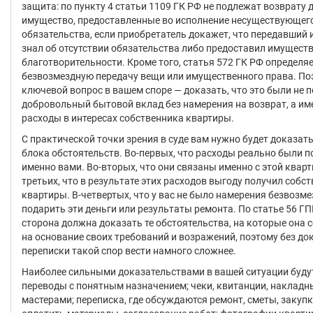
защита: по пункту 4 статьи 1109 ГК РФ не подлежат возврату д
имущество, предоставленные во исполнение несуществующег
обязательства, если приобретатель докажет, что передавший
знал об отсутствии обязательства либо предоставил имуществ
благотворительности. Кроме того, статья 572 ГК РФ определя
безвозмездную передачу вещи или имущественного права. По
ключевой вопрос в вашем споре — доказать, что это были не п
добровольный бытовой вклад без намерения на возврат, а и
расходы в интересах собственника квартиры.
С практической точки зрения в суде вам нужно будет доказат
блока обстоятельств. Во-первых, что расходы реально были 
именно вами. Во-вторых, что они связаны именно с этой кварт
третьих, что в результате этих расходов выгоду получил собс
квартиры. В-четвертых, что у вас не было намерения безвозм
подарить эти деньги или результаты ремонта. По статье 56 Г
сторона должна доказать те обстоятельства, на которые она 
на основание своих требований и возражений, поэтому без до
переписки такой спор вести намного сложнее.
Наиболее сильными доказательствами в вашей ситуации буду
переводы с понятным назначением; чеки, квитанции, накладн
мастерами; переписка, где обсуждаются ремонт, сметы, закуп