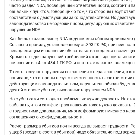
часто раздел NDA, посвященный ответственности, состоит и п
банальных пунктов, говорящих о том, что стороны несут отве
соответствии с действующим законодательством. Но действ
законодательство не содержит норм, регулирующих ответстве
нарушение NDA.
Как было сказано выше, NDA подчиняется общим правилам о 
Согласно правилу, установленному ст.393 ГК РФ, при неиспол
ненадлежащем исполнении обязательства подлежат возмеще
Кроме того, для нарушений требований о конфиденциальности
пояснение в п.4. ст.434.1 ГК РФ, и оно тоже касается возмеще
То есть в случае нарушения соглашения о неразглашении, в к
написано, что стороны несут ответственность в соответствии 
действующим законодательством, нарушитель обязан будет в
другой стороне убытки, вызванные нарушением NDA.
Но с убытками есть одна проблема: их нужно доказать. Не сто
забывать, что и сам факт разглашения тоже нужно доказать.
с трудностями доказывания, многие формируют мнение о не
соглашениях о конфиденциальности.
Расчет размера убытков почти всегда вызывает трудности. 
ущерб (входит в состав убытков) надо обязательно подтверж