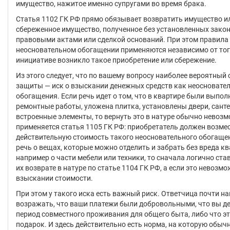
имущество, нажитое именно супругами во время брака.
Статья 1102 ГК РФ прямо обязывает возвратить имущество и
сбереженное имущество, полученное без установленных зако
правовыми актами или сделкой оснований. При этом правила
неосновательном обогащении применяются независимо от того
инициативе возникло такое приобретение или сбережение.
Из этого следует, что по вашему вопросу наиболее вероятный 
защиты — иск о взыскании денежных средств как неосновате
обогащения. Если речь идет о том, что в квартире были выпо
ремонтные работы, уложена плитка, установлены двери, санте
встроенные элементы, то вернуть это в натуре обычно невозм
применяется статья 1105 ГК РФ: приобретатель должен возме
действительную стоимость такого неосновательного обогащен
речь о вещах, которые можно отделить и забрать без вреда кв
например о части мебели или техники, то сначала логично ста
их возврате в натуре по статье 1104 ГК РФ, а если это невозмо
взыскании стоимости.
При этом у такого иска есть важный риск. Ответчица почти н
возражать, что ваши платежи были добровольными, что вы де
период совместного проживания для общего быта, либо что э
подарок. И здесь действительно есть норма, на которую обыч