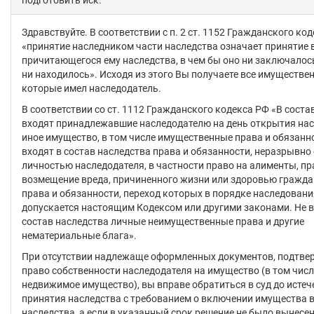
Здравствуйте. В соответствии с п. 2 ст. 1152 Гражданского ко
«принятие наследником части наследства означает принятие 
причитающегося ему наследства, в чем бы оно ни заключалось
ни находилось». Исходя из этого Вы получаете все имуществе
которые имел наследодатель.
В соответствии со ст. 1112 Гражданского кодекса РФ «В соста
входят принадлежавшие наследодателю на день открытия нас
иное имущество, в том числе имущественные права и обязанно
входят в состав наследства права и обязанности, неразрывно
личностью наследодателя, в частности право на алименты, пр
возмещение вреда, причиненного жизни или здоровью гражда
права и обязанности, переход которых в порядке наследовани
допускается настоящим Кодексом или другими законами. Не в
состав наследства личные неимущественные права и другие
нематериальные блага».
При отсутствии надлежаще оформленных документов, подтв
право собственности наследодателя на имущество (в том числ
недвижимое имущество), вы вправе обратиться в суд до истеч
принятия наследства с требованием о включении имущества в
наследства, а если в указанный срок решение не было вынесено