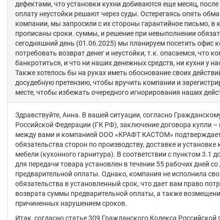
дефектами, что установки кухни добиваются еще месяц, после 
оплату неустойки решают через суды. Остерегаясь опять обма
компании, мы запросили с их стороны гарантийное письмо, в 
прописаны сроки. суммы, и решение при невыполнении обязат
сегодняшний день (01.06.2025) мы планируем посетить офис 
потребовать возврат денег и неустойки, т.к. опасаемся, что к
банкротиться, и что ни наших денежных средств, ни кухни у нас
Также хотелось бы на руках иметь обоснование своих действи
досудебную претензию, чтобы вручить компании и зарегистри
месте, чтобы избежать очередного игнорирования наших дейс
Здравствуйте, Анна. В вашей ситуации, согласно Гражданском
Российской Федерации (ГК РФ), заключение договора купли –
между вами и компанией ООО «КРАФТ КАСТОМ» подтверждае
обязательства сторон по производству, доставке и установке
мебели (кухонного гарнитура). В соответствии с пунктом 3.1 д
для передачи товара установлен в течении 55 рабочих дней со
предварительной оплаты. Однако, компания не исполнила сво
обязательства в установленный срок, что дает вам право пот
возврата суммы предварительной оплаты, а также возмещени
причиненных нарушением сроков.
Итак, согдасно статье 309 Гражданского Кодекса Российской