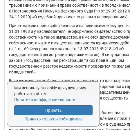
требованием о признании права собственности в порядке насл
8 Постановления Пленума Верховного Суда РФ от 29.05.2012 № 
24.12.2020) «О судебной практике по делам о наследовании») .
При этом если право собственности на недвижимое имуществ
31.01.1998 и у наследодателя не оформлено свидетельство о п
собственности на такое имущество, а имеются другие докумен
собственности на это имущество признается юридически дей
(ч. 1 ст. 69 Федерального закона от 13.07.2015 № 218-ФЗ «О
государственной регистрации недвижимости»). В силу данны
закона «государственная регистрация таких прав в Едином
государственном реестре недвижимости проводится по желан
обладателей».
Если же имущество было не приватизировано, то для разреше
включении в наследственную массу неприватизированного г
Мы используем cookie для улучшения
необходимо установить факт совершения наследодателем дей
работы с сайтом.
свидетельствующих о наличии у него намерения осуществить
Политика конфиденциальности
приватизацию.
Принять
Таким образом, если гараж был приобретен в собственность
наследодателем то Вы можете подать в суд заявление о призн
Принять только необходимые
собственности в порядке наследования. При этом в суд надо 
решение районного совета народных депутатов г. Ростова-на-