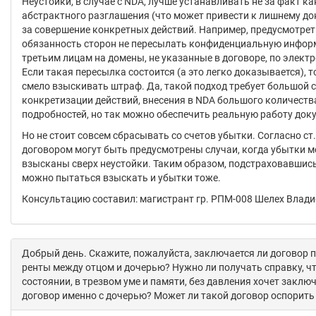
Неустойки, в случае с NDA, лучше устанавливать не за факт к
абстрактного разглашения (что может привести к лишнему до
за совершение конкретных действий. Например, предусмотрет
обязанность сторон не пересылать конфиденциальную инфо
третьим лицам на домены, не указанные в договоре, по электр
Если такая пересылка состоится (а это легко доказывается), 
смело взыскивать штраф. Да, такой подход требует большой 
конкретизации действий, внесения в NDA большого количеств
подробностей, но так можно обеспечить реальную работу док
Но не стоит совсем сбрасывать со счетов убытки. Согласно ст
договором могут быть предусмотрены случаи, когда убытки м
взысканы сверх неустойки. Таким образом, подстраховавшись
можно пытаться взыскать и убытки тоже.
Консультацию составил: магистрант гр. РПМ-008 Шелех Влад
Добрый день. Скажите, пожалуйста, заключается ли договор
ренты между отцом и дочерью? Нужно ли получать справку, чт
состоянии, в трезвом уме и памяти, без давления хочет заклю
договор именно с дочерью? Может ли такой договор оспорить