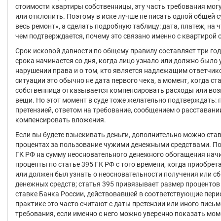
стоимости квартиры собственницы, эту часть требования мог
или отклонить. Поэтому в иске лучше не писать одной общей 
весь ремонт», а сделать подробную таблицу: дата, платеж, на 
чем подтверждается, почему это связано именно с квартирой 
Срок исковой давности по общему правилу составляет три года
срока начинается со дня, когда лицо узнало или должно было 
нарушении права и о том, кто является надлежащим ответчик
ситуации это обычно не дата первого чека, а момент, когда ста
собственница отказывается компенсировать расходы или во
вещи. Но этот момент в суде тоже желательно подтверждать: 
претензией, ответом на требование, сообщением о расставани
компенсировать вложения.
Если вы будете взыскивать деньги, дополнительно можно став
процентах за пользование чужими денежными средствами. По
ГК РФ на сумму неосновательного денежного обогащения нач
проценты по статье 395 ГК РФ с того времени, когда приобрет
или должен был узнать о неосновательности получения или с
денежных средств; статья 395 привязывает размер процентов
ставке Банка России, действовавшей в соответствующие пери
практике это часто считают с даты претензии или иного пись
требования, если именно с него можно уверенно показать мо