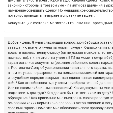
действительность воли сторон и удостоверяет сделку только е
законно и стороны в трезвом уме и памяти без давления выр
намерение совершить сделку. Но медицинское освидетельств
нотариус проводить не вправе и справку не выдает.
Консультацию составил: магистрант гр. РПМ-008 Тараев Дми
Добрый день. Я меня следующий вопрос: моя бабушка оставил
завещанию все, что имела на момент смерти. Однако капитал
вошел в наследственную массу (он не указан в свидетельстве 
наследство), т.к. не стоял на учете в БТИ на момент смерти ба
гараж остались документы (решение районного совета народ
г. Ростова-на-Дону об узаконивании капитального гаража, вы
в нем же указано разрешение на пользование землей под гара
я в судебном порядке оформить как единственная наследница
себя? Как это обосновать, с учетом приобретательной давности
Или по каким-либо иным основаниям? Какие документы мне 
подготовить для суда? Кто должен быть ответчиком по делу? 
обращаться? Как правильно мне выстроить свою правовую п
основании каких нормативно-правовых актов, законов я могу
свое имя гараж? Помогите мне обосновать свою правовую по
подготовить иск.