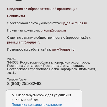
Сведения об образовательной организации
Реквизиты
Электронная почта университета:
up_del@rgups.ru
Приемная комиссия:
prkom@rgups.ru
Отдел по связям с общественностью (пресс-служба):
press_centr@rgups.ru
По вопросам работы сайта:
www@rgups.ru
Адрес:
344038, Ростовская область, городской округ город
Ростов-на-Дону, город Ростов-на-Дону, площадь
Ростовского Стрелкового Полка Народного Ополчения,
зд. 2.,
Телефон/факс:
8 (863) 255-32-83
Телефон приемной комиссии:
8 (800) 707-19-29
Мы используем cookie для улучшения
8 (863) 272-64-88
работы с сайтом.
Политика конфиденциальности