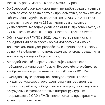
место –
9
раз, 2 место –
5
раз, 3 место –
7
раз;
Во Всероссийском конкурсе научных работ среди студентов
и аспирантов по транспортной проблематике, организуемом
Объединённым учёным советом ОАО «РЖД», с 2017 года
всего приняло участие
265
аспирантов и студентов
университета, молодые учёные заняли
13
призовых мест, из
них
6
– первых мест,
5
– вторых мест,
2
– третьих мест;
Обучающиеся РГУПС в 2022 году участвовали и стали
победителями во Всероссийском молодёжном научно-
техническом конкурсе разработок и научно-практических
решений в области кинопроизводства, телерадиовещания и
телекоммуникаций «Первый шаг»;
Молодой учёный энергетического факультета стал
победителем конкурса «Премия Всероссийского общества
изобретателей и рационализаторов (Премия ВОИР)»;
Ежегодно в вузе проводится конкурс научных работ
студентов «Акселератор студенческих инновационных
проектов», работы, победившие в конкурсе, после оценки и
обсуждения с руководителями инфраструктурных
подразделений ОАО «РЖД» внедряются на предприятиях
транспортной отрасли.