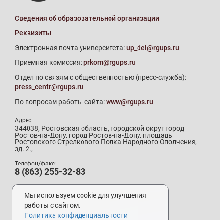
Сведения об образовательной организации
Реквизиты
Электронная почта университета:
up_del@rgups.ru
Приемная комиссия:
prkom@rgups.ru
Отдел по связям с общественностью (пресс-служба):
press_centr@rgups.ru
По вопросам работы сайта:
www@rgups.ru
Адрес:
344038, Ростовская область, городской округ город
Ростов-на-Дону, город Ростов-на-Дону, площадь
Ростовского Стрелкового Полка Народного Ополчения,
зд. 2.,
Телефон/факс:
8 (863) 255-32-83
Телефон приемной комиссии:
8 (800) 707-19-29
Мы используем cookie для улучшения
8 (863) 272-64-88
работы с сайтом.
Политика конфиденциальности