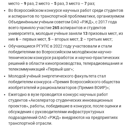
место –
9
раз, 2 место –
5
раз, 3 место –
7
раз;
Во Всероссийском конкурсе научных работ среди студентов
и аспирантов по транспортной проблематике, организуемом
Объединённым учёным советом ОАО «РЖД», с 2017 года
всего приняло участие
265
аспирантов и студентов
университета, молодые учёные заняли
13
призовых мест, из
них
6
– первых мест,
5
– вторых мест,
2
– третьих мест;
Обучающиеся РГУПС в 2022 году участвовали и стали
победителями во Всероссийском молодёжном научно-
техническом конкурсе разработок и научно-практических
решений в области кинопроизводства, телерадиовещания и
телекоммуникаций «Первый шаг»;
Молодой учёный энергетического факультета стал
победителем конкурса «Премия Всероссийского общества
изобретателей и рационализаторов (Премия ВОИР)»;
Ежегодно в вузе проводится конкурс научных работ
студентов «Акселератор студенческих инновационных
проектов», работы, победившие в конкурсе, после оценки и
обсуждения с руководителями инфраструктурных
подразделений ОАО «РЖД» внедряются на предприятиях
транспортной отрасли.