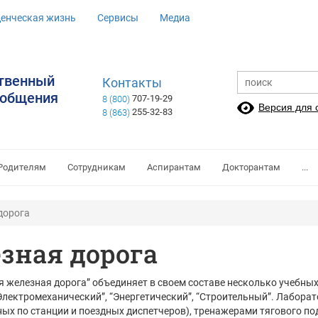
денческая жизнь
Сервисы
Медиа
ственный
Контакты
ообщения
707-19-29
8 (800)
Версия для
255-32-83
8 (863)
Родителям
Сотрудникам
Аспирантам
Докторантам
...
дорога
зная дорога
 железная дорога” объединяет в своем составе несколько учебны
“Электромеханический”, “Энергетический”, “Строительный”. Лабо
ых по станции и поездных диспетчеров), тренажерами тягового по