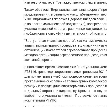
и путевого мастера. Тренажерные комплексы интег
Таким образом, “Виртуальная железная дорога” пр
моделирования, в реальном масштабе времени, пере
УЛК “Виртуальная железная дорога” внедрен в учеб
и по программам целевой подготовки), востребова
участка железной дороги в различных ситуациях, 
глубже понять специфику деятельности той или ин
“Виртуальная железная дорога”, как математическа
заданным критериям, исследовать динамику их изм
оптимизации показателей перевозочного процесса 
методов организации перевозочного процесса, ко
железной дороге.
В настоящее время в состав УЛК “Виртуальная жел
2ТЭ116, тренажер скоростного электропоезда ЭС1 
для применения в учебном процессе, степенью точн
программное обеспечение тренажерных комплексов
реакций в поезде, динамики тормозных процессов в
отдельный экран или видеостену. Кроме того, осущ
выбранного участка движения. Программное и апп
компетенций РГУПС.