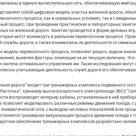
рированы в единую вычислительную сеть, обеспечивающую имитац
едставляет собой цифровую модель участка железной дороги, обе
возочного процесса, как в нормальных условиях, так и с введенн
ный процесс, при проведении практических и лабораторных заняти
нных на железной дороге. Занятия проводятся в форме деловых иг
которые могут возникнуть в реальном перевозочном процессе. Про
ой службы дороги, а также взаимосвязь ее деятельности со смежн
я модель перевозочного процесса, позволяет решать задачи анализ
енения, выявляя факторы, влияющие на их текущую величину. Эта
и синтеза оптимального управления им. Такие исследования могут
мплексно учитывающих деятельность служб дороги его обеспечива
езная дорога” входят три тренажерных комплекса подвижного сост
“Ласточка”, тренажер высокоскоростного электропоезда ЭВС2 “Сап
ости воспроизводят интерьер кабины, установленные в ней прибор
 позволяет моделировать различные режимы движения поезда, с 
 пневматической сети, с выводом числовых показателей всех проце
ествляется трехмерная визуализация процесса движения поезда с 
аратное обеспечение тренажерных комплексов разработано силам