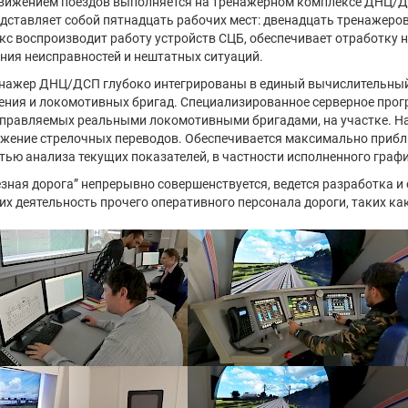
вижением поездов выполняется на тренажерном комплексе ДНЦ/Д
дставляет собой пятнадцать рабочих мест: двенадцать тренажеров 
с воспроизводит работу устройств СЦБ, обеспечивает отработку н
ения неисправностей и нештатных ситуаций.
нажер ДНЦ/ДСП глубоко интегрированы в единый вычислительный 
ения и локомотивных бригад. Специализированное серверное прог
правляемых реальными локомотивными бригадами, на участке. На
ложение стрелочных переводов. Обеспечивается максимально приб
стью анализа текущих показателей, в частности исполненного гра
ная дорога” непрерывно совершенствуется, ведется разработка и
х деятельность прочего оперативного персонала дороги, таких как