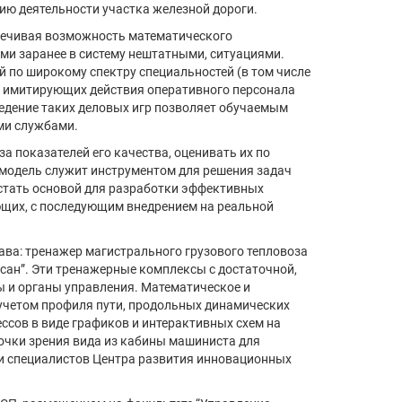
ию деятельности участка железной дороги.
спечивая возможность математического
ыми заранее в систему нештатными, ситуациями.
й по широкому спектру специальностей (в том числе
р, имитирующих действия оперативного персонала
ведение таких деловых игр позволяет обучаемым
ыми службами.
а показателей его качества, оценивать их по
 модель служит инструментом для решения задач
 стать основой для разработки эффективных
ющих, с последующим внедрением на реальной
ава: тренажер магистрального грузового тепловоза
сан”. Эти тренажерные комплексы с достаточной,
ы и органы управления. Математическое и
учетом профиля пути, продольных динамических
ссов в виде графиков и интерактивных схем на
точки зрения вида из кабины машиниста для
и специалистов Центра развития инновационных