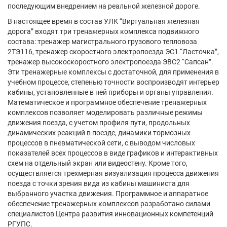
последующим внедрением на реальной железной дороге.
В настоящее время в состав УЛК “Виртуальная железная
дорога” входят три тренажерных комплекса подвижного
состава: тренажер магистрального грузового тепловоза
2ТЭ116, тренажер скоростного электропоезда ЭС1 “Ласточка”,
тренажер высокоскоростного электропоезда ЭВС2 “Сапсан”.
Эти тренажерные комплексы с достаточной, для применения в
учебном процессе, степенью точности воспроизводят интерьер
кабины, установленные в ней приборы и органы управления.
Математическое и программное обеспечение тренажерных
комплексов позволяет моделировать различные режимы
движения поезда, с учетом профиля пути, продольных
динамических реакций в поезде, динамики тормозных
процессов в пневматической сети, с выводом числовых
показателей всех процессов в виде графиков и интерактивных
схем на отдельный экран или видеостену. Кроме того,
осуществляется трехмерная визуализация процесса движения
поезда с точки зрения вида из кабины машиниста для
выбранного участка движения. Программное и аппаратное
обеспечение тренажерных комплексов разработано силами
специалистов Центра развития инновационных компетенций
РГУПС.