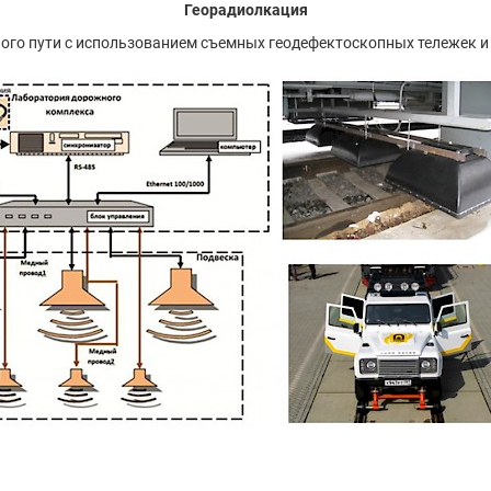
Георадиолкация
о пути с использованием съемных геодефектоскопных тележек и в