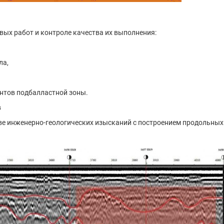
ых работ и контроле качества их выполнения:
ла,
унтов подбалластной зоны.
в
е инженерно-геологических изысканий с построением продольных (р