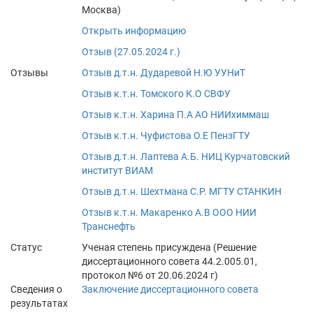
Москва)
Открыть информацию
Отзыв (27.05.2024 г.)
Отзывы
Отзыв д.т.н. Дударевой Н.Ю УУНиТ
Отзыв к.т.н. Томского К.О СВФУ
Отзыв к.т.н. Харина П.А АО НИИхиммаш
Отзыв к.т.н. Чуфистова О.Е ПензГТУ
Отзыв д.т.н. Лаптева А.Б. НИЦ Курчатовский
институт ВИАМ
Отзыв д.т.н. Шехтмана С.Р. МГТУ СТАНКИН
Отзыв к.т.н. Макаренко А.В ООО НИИ
Транснефть
Статус
Ученая степень присуждена (Решение
диссертационного совета 44.2.005.01,
протокол №6 от 20.06.2024 г)
Сведения о
Заключение диссертационного совета
результатах