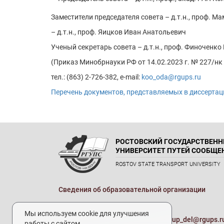
Заместители председателя совета – д.т.н., проф. 
– д.т.н., проф. Яицков Иван Анатольевич
Ученый секретарь совета – д.т.н., проф. Финоченк
(Приказ Минобрнауки РФ от 14.02.2023 г. № 227/нк 
тел.: (863) 2-726-382, e-mail:
koo_oda@rgups.ru
Перечень документов, представляемых в диссертаци
РОСТОВСКИЙ ГОСУДАРСТВЕН
УНИВЕРСИТЕТ ПУТЕЙ СООБЩЕ
ROSTOV STATE TRANSPORT UNIVERSITY
Сведения об образовательной организации
Реквизиты
Мы используем cookie для улучшения
Электронная почта университета:
up_del@rgups.r
работы с сайтом.