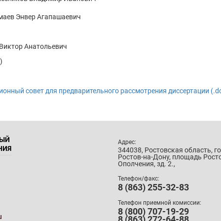
Мамаев Энвер Агапашаевич
о Виктор Анатольевич
)
онный совет для предварительного рассмотрения диссертации (.do
НЫЙ
Адрес:
НИЯ
344038, Ростовская область, г
Ростов-на-Дону, площадь Рост
Ополчения, зд. 2.,
Телефон/факс:
8 (863) 255-32-83
Телефон приемной комиссии:
8 (800) 707-19-29
u
8 (863) 272-64-88