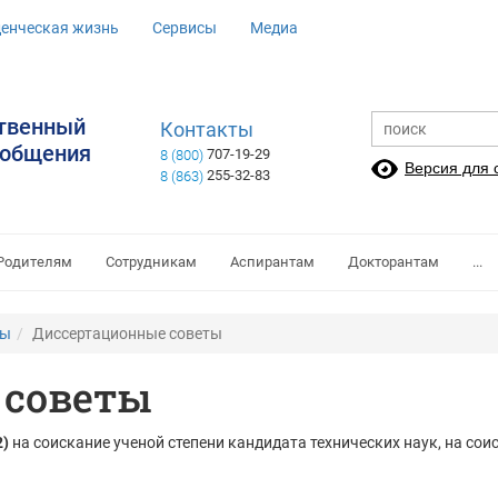
денческая жизнь
Сервисы
Медиа
ственный
Контакты
ообщения
707-19-29
8 (800)
Версия для
255-32-83
8 (863)
Родителям
Сотрудникам
Аспирантам
Докторантам
...
ты
Диссертационные советы
 советы
2)
на соискание ученой степени кандидата технических наук, на соис