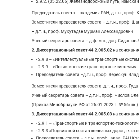
2.9.2. (05.22.06) Железнодорожный путь, изыска
Председатель совета – академик РАН, д.т.н., проф
Заместители председателя совета – д.т.н., проф. 
– д.т.н., проф. Мукутадзе Мурман Александрович
Ученый секретарь совета – д.ф.-м.н., доц. Сидашов
2.
Диссертационный совет 44.2.005.02
на соискание
- 2.9.8 – «Интеллектуальные транспортные систем
- 2.9.9 – «Логистические транспортные системы».
Председатель совета –д.т.н., проф. Верескун Вл
Заместители председателя совета: д.т.н., проф. Гу
Ученый секретарь совета – д.т.н., проф. Числов Ол
(Приказ Минобрнауки РФ от 26.01.2023 г. № 56/нк )
3
. Диссертационный совет 44.2.005.03
на соискание
- 2.9.1 – «Транспортные и транспортно-технологи
- 2.9.3 «Подвижной состав железных дорог, тяга 
Председатель совета – д.т.н., проф., акад. РАН 