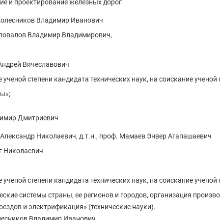
ние и проектирование железных дорог
. Колесников Владимир Иванович
Шаповалов Владимир Владимирович,
 Андрей Вячеславович
 ученой степени кандидата технических наук, на соискание ученой 
ы»;
адимир Дмитриевич
да Александр Николаевич, д.т.н., проф. Мамаев Энвер Агапашаевич
ег Николаевич
 ученой степени кандидата технических наук, на соискание ученой 
ческие системы страны, ее регионов и городов, организация произво
поездов и электрификация» (технические науки).
Колесников Владимир Иванович