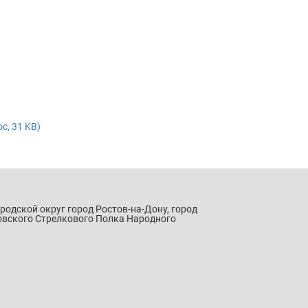
c, 31 KB)
ородской округ город Ростов-на-Дону, город
овского Стрелкового Полка Народного