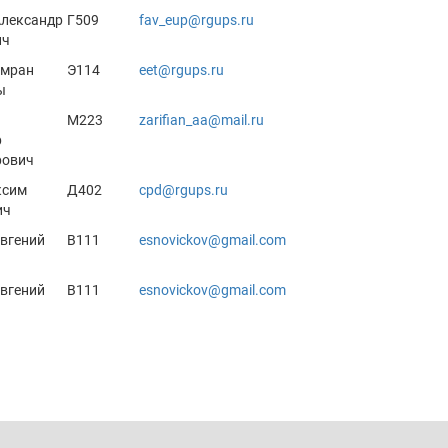
Александр
Г509
fav_eup@rgups.ru
ич
Имран
Э114
eet@rgups.ru
ы
М223
zarifian_aa@mail.ru
р
рович
ксим
Д402
cpd@rgups.ru
ич
вгений
В111
esnovickov@gmail.com
вгений
В111
esnovickov@gmail.com