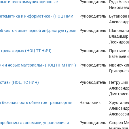
ные и телекоммуникационные
Руководитель
Гуда Алек
Николаев
математика и информатика» (НОЦ ПМИ
Руководитель
Бутакова
Александ
объектов инженерной инфраструктуры»
Руководитель
Шаповало
Владимир
Леонидов
 тренажеры» (НОЦ ТТ НИЧ)
Руководитель
Притыкин
Евгеньеви
ии и новые материалы» (НОЦ ННМ НИЧ)
Руководитель
Иваночки
Григорьев
став» (НОЦ ПС НИЧ)
Руководитель
Петрушин
Александ
Дмитриев
 безопасность объектов транспорта»
Начальник
Хрусталев
Александ
Алексеев
проблемы экономики, управления и
Руководитель
Скорев М
Михайлов