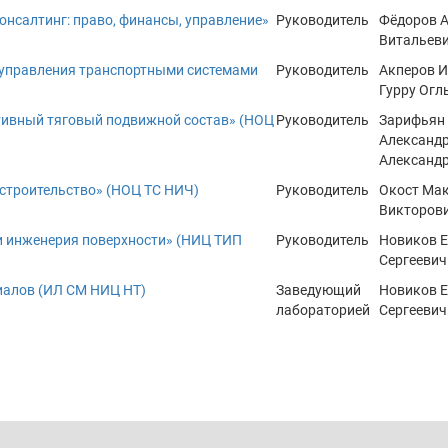
онсалтинг: право, финансы, управление»
Руководитель
Фёдоров 
Витальев
 управления транспортными системами
Руководитель
Акперов 
Гурру Огл
тивный тяговый подвижной состав» (НОЦ
Руководитель
Зарифьян
Александ
Александ
строительство» (НОЦ ТС НИЧ)
Руководитель
Окост Ма
Викторов
и инженерия поверхности» (НИЦ ТИП
Руководитель
Новиков Е
Сергеевич
иалов (ИЛ СМ НИЦ НТ)
Заведующий
Новиков Е
лабораторией
Сергеевич