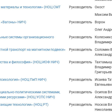
 материалы и технологии» (НОЦ СМТ
Руководитель
Окост
Максим В
 «Вагоны» НИЧ)
Руководитель
Ворон
Олег Андр
ьные системы организационного
Руководитель
Колесник
Владимир
тной транспорт на магнитном подвесе»
Руководитель
Соломин 
Александ
ества и философия» (НОЦ ИОФ НИЧ)
Руководитель
Тахтамыш
Владимир
Григорьев
 психология» (НОЦ ПиП НИЧ)
Руководитель
Исаева Та
Евгеньевн
оциально-политическими системами,
Руководитель
Осипов В
ими ресурсами» (НОЦ УСПС НИЧ)
Александ
гающие технологии» (НОЦ РТ)
Руководитель
Носков В
Николаев