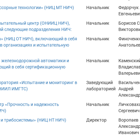
ссорные технологии» (НИЦ МТ НИЧ)
Начальник
Федорчук
Евгеньеви
пытательный центр (ОНИИЦ НИЧ),
Начальник
Борисов С
ий следующие подразделения НИЧ:
Викторов
а» (НИЦ ОТ НИЧ), включающий в себя
Начальник
Финоченк
в организациях и испытательную
Анатолье
в железнодорожной автоматики и
Начальник
Каменски
ющий в себя сертификационную
Владисла
Валерьев
оратория «Испытание и мониторинг в
Заведующий
Васильче
(НИИЛ ИМГТС)
лабораторией
Андрей
Александ
тр «Прочность и надежность
Начальник
Личковах
ИЧ)
Сергеевич
 и трибосистемы» (НИЦ НТ НИЧ)
Директор
Воропаев
Александ
Иванович