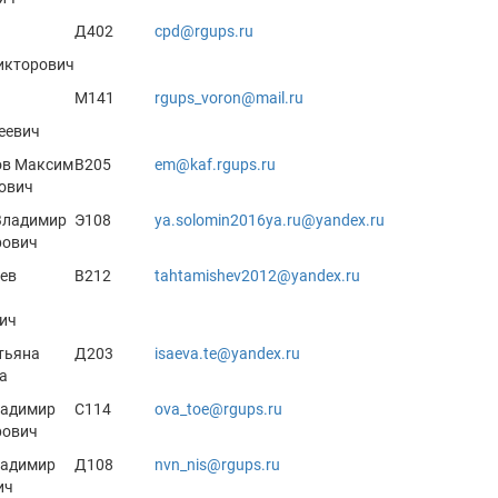
Д402
cpd@rgups.ru
икторович
М141
rgups_voron@mail.ru
еевич
ов Максим
В205
em@kaf.rgups.ru
ович
Владимир
Э108
ya.solomin2016ya.ru@yandex.ru
рович
ев
В212
tahtamishev2012@yandex.ru
ич
тьяна
Д203
isaeva.te@yandex.ru
а
ладимир
С114
ova_toe@rgups.ru
рович
ладимир
Д108
nvn_nis@rgups.ru
ич