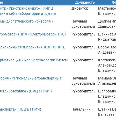
ие
Должность
Ф
ентр «Криотрансэнерго» (НИИЦ
Директор
Мартынюк
ий в себя лаборатории и группы
Владимир
мы диспетчерского контроля и
Научный
Долгий Иг
руководитель
Давидови
тромотор» (НИЛ «Электромотор», НИЛ
Руководитель
Шайхиев 
Рифкатов
овизионные измерения» (НИЛ ТИ НИЧ)
Руководитель
Ворон Оле
Андрееви
рматизация и новые технологии систем
Руководитель
Костюков
Александ
Владимир
тория «Региональные транспортные
Научный
Мамаев Э
руководитель
Агапашае
ая триботехника» (НИЦ ТТНИЧ)
Руководитель
Шаповало
Владимир
Владимир
анспорта» (НВЦ БТ НИЧ)
Начальник
Штанке В
Валерьев