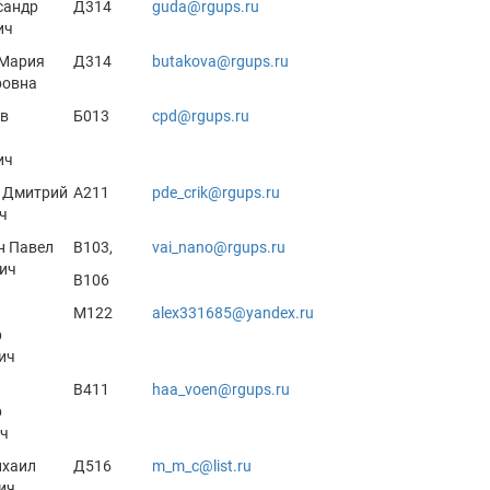
сандр
Д314
guda@rgups.ru
ич
 Мария
Д314
butakova@rgups.ru
ровна
в
Б013
cpd@rgups.ru
ич
 Дмитрий
А211
pde_crik@rgups.ru
ч
н Павел
В103,
vai_nano@rgups.ru
ич
В106
М122
alex331685@yandex.ru
р
ич
В411
haa_voen@rgups.ru
р
ич
ихаил
Д516
m_m_c@list.ru
ич