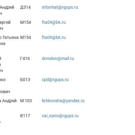
 Андрей
Д314
informat@rgups.ru
ч
ергей
М154
fta09@bk.ru
ич
о Татьяна
М154
fta09@bk.ru
вна
й
Г416
dcmdon@mail.ru
в
ич
нко
Б013
cpd@rgups.ru
рович
а Андрей
М 103
lichkovaha@yandex.ru
В117
vai_nano@rgups.ru
р