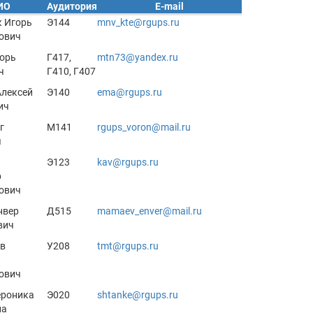
ИО
Аудитория
E-mail
 Игорь
Э144
mnv_kte@rgups.ru
ович
орь
Г417,
mtn73@yandex.ru
ч
Г410, Г407
Алексей
Э140
ema@rgups.ru
ич
г
М141
rgups_voron@mail.ru
ч
Э123
kav@rgups.ru
р
ович
нвер
Д515
mamaev_enver@mail.ru
вич
в
У208
tmt@rgups.ru
ович
ероника
Э020
shtanke@rgups.ru
на