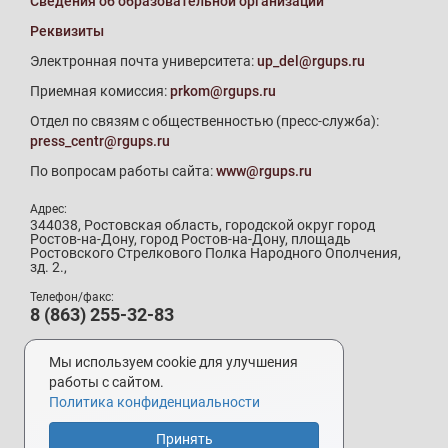
Сведения об образовательной организации
Реквизиты
Электронная почта университета:
up_del@rgups.ru
Приемная комиссия:
prkom@rgups.ru
Отдел по связям с общественностью (пресс-служба):
press_centr@rgups.ru
По вопросам работы сайта:
www@rgups.ru
Адрес:
344038, Ростовская область, городской округ город
Ростов-на-Дону, город Ростов-на-Дону, площадь
Ростовского Стрелкового Полка Народного Ополчения,
зд. 2.,
Телефон/факс:
8 (863) 255-32-83
Телефон приемной комиссии:
8 (800) 707-19-29
Мы используем cookie для улучшения
8 (863) 272-64-88
работы с сайтом.
Политика конфиденциальности
Принять