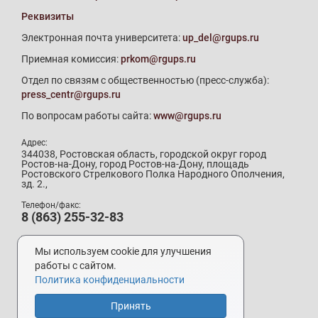
Реквизиты
Электронная почта университета:
up_del@rgups.ru
Приемная комиссия:
prkom@rgups.ru
Отдел по связям с общественностью (пресс-служба):
press_centr@rgups.ru
По вопросам работы сайта:
www@rgups.ru
Адрес:
344038, Ростовская область, городской округ город
Ростов-на-Дону, город Ростов-на-Дону, площадь
Ростовского Стрелкового Полка Народного Ополчения,
зд. 2.,
Телефон/факс:
8 (863) 255-32-83
Телефон приемной комиссии:
8 (800) 707-19-29
Мы используем cookie для улучшения
8 (863) 272-64-88
работы с сайтом.
Политика конфиденциальности
Принять