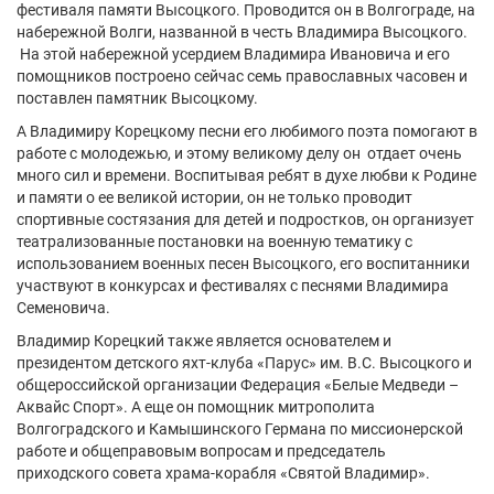
фестиваля памяти Высоцкого. Проводится он в Волгограде, на
набережной Волги, названной в честь Владимира Высоцкого.
На этой набережной усердием Владимира Ивановича и его
помощников построено сейчас семь православных часовен и
поставлен памятник Высоцкому.
А Владимиру Корецкому песни его любимого поэта помогают в
работе с молодежью, и этому великому делу он отдает очень
много сил и времени. Воспитывая ребят в духе любви к Родине
и памяти о ее великой истории, он не только проводит
спортивные состязания для детей и подростков, он организует
театрализованные постановки на военную тематику с
использованием военных песен Высоцкого, его воспитанники
участвуют в конкурсах и фестивалях с песнями Владимира
Семеновича.
Владимир Корецкий также является основателем и
президентом детского яхт-клуба «Парус» им. В.С. Высоцкого и
общероссийской организации Федерация «Белые Медведи –
Аквайс Спорт». А еще он помощник митрополита
Волгоградского и Камышинского Германа по миссионерской
работе и общеправовым вопросам и председатель
приходского совета храма-корабля «Святой Владимир».