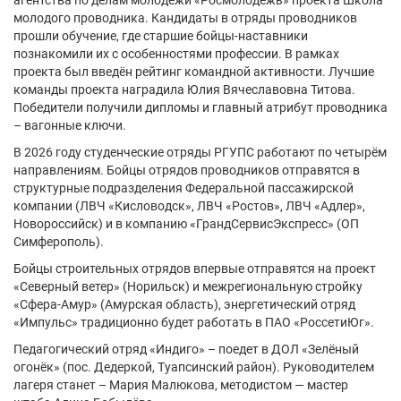
агентства по делам молодёжи «Росмолодёжь» проекта Школа
молодого проводника. Кандидаты в отряды проводников
прошли обучение, где старшие бойцы-наставники
познакомили их с особенностями профессии. В рамках
проекта был введён рейтинг командной активности. Лучшие
команды проекта наградила Юлия Вячеславовна Титова.
Победители получили дипломы и главный атрибут проводника
– вагонные ключи.
В 2026 году студенческие отряды РГУПС работают по четырём
направлениям. Бойцы отрядов проводников отправятся в
структурные подразделения Федеральной пассажирской
компании (ЛВЧ «Кисловодск», ЛВЧ «Ростов», ЛВЧ «Адлер»,
Новороссийск) и в компанию «ГрандСервисЭкспресс» (ОП
Симферополь).
Бойцы строительных отрядов впервые отправятся на проект
«Северный ветер» (Норильск) и межрегиональную стройку
«Сфера-Амур» (Амурская область), энергетический отряд
«Импульс» традиционно будет работать в ПАО «РоссетиЮг».
Педагогический отряд «Индиго» – поедет в ДОЛ «Зелёный
огонёк» (пос. Дедеркой, Туапсинский район). Руководителем
лагеря станет – Мария Малюкова, методистом — мастер