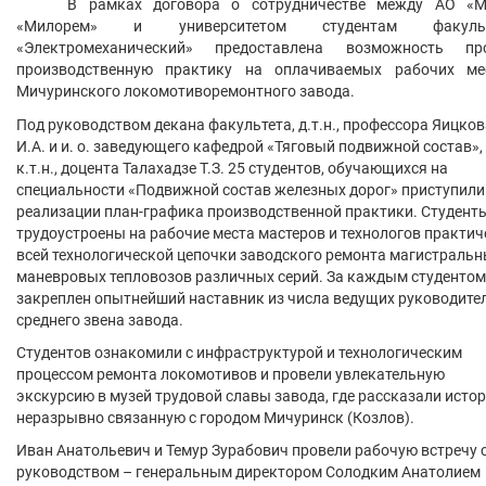
В рамках договора о сотрудничестве между АО «
«Милорем» и университетом студентам факульт
«Электромеханический» предоставлена возможность пр
производственную практику на оплачиваемых рабочих ме
Мичуринского локомотиворемонтного завода.
Под руководством декана факультета, д.т.н., профессора Яицков
И.А. и и. о. заведующего кафедрой «Тяговый подвижной состав»,
к.т.н., доцента Талахадзе Т.З. 25 студентов, обучающихся на
специальности «Подвижной состав железных дорог» приступили
реализации план-графика производственной практики. Студент
трудоустроены на рабочие места мастеров и технологов практич
всей технологической цепочки заводского ремонта магистральн
маневровых тепловозов различных серий. За каждым студентом
закреплен опытнейший наставник из числа ведущих руководите
среднего звена завода.
Студентов ознакомили с инфраструктурой и технологическим
процессом ремонта локомотивов и провели увлекательную
экскурсию в музей трудовой славы завода, где рассказали исто
неразрывно связанную с городом Мичуринск (Козлов).
Иван Анатольевич и Темур Зурабович провели рабочую встречу 
руководством – генеральным директором Солодким Анатолием