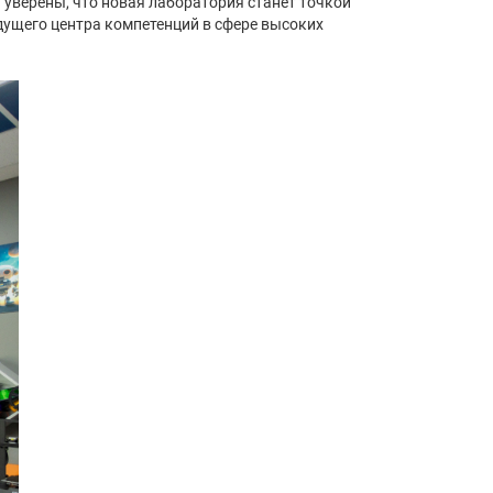
уверены, что новая лаборатория станет точкой
дущего центра компетенций в сфере высоких