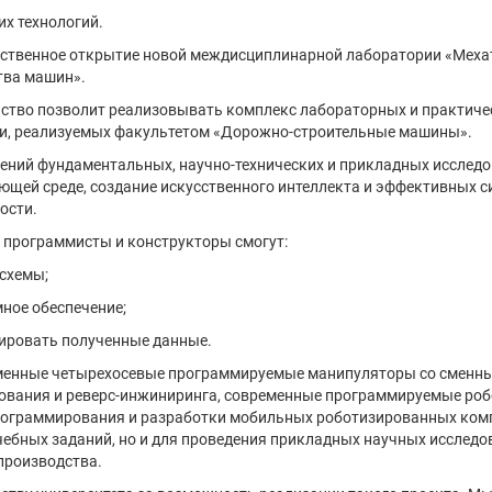
их технологий.
жественное открытие новой междисциплинарной лаборатории «Меха
тва машин».
нство позволит реализовывать комплекс лабораторных и практич
и, реализуемых факультетом «Дорожно-строительные машины».
лений фундаментальных, научно-технических и прикладных исслед
ющей среде, создание искусственного интеллекта и эффективных
ости.
 программисты и конструкторы смогут:
 схемы;
ное обеспечение;
зировать полученные данные.
менные четырехосевые программируемые манипуляторы со сменным
ования и реверс-инжиниринга, современные программируемые робо
программирования и разработки мобильных роботизированных ком
ебных заданий, но и для проведения прикладных научных исследов
производства.