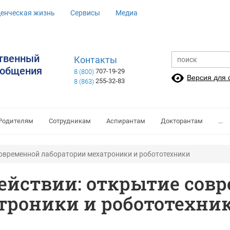
денческая жизнь
Сервисы
Медиа
ственный
Контакты
ообщения
707-19-29
8 (800)
Версия для
255-32-83
8 (863)
Родителям
Сотрудникам
Аспирантам
Докторантам
...
современной лаборатории мехатроники и робототехники
действии: открытие сов
троники и робототехни