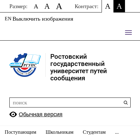
A
A
A
A
A
Размер:
Контраст:
Выключить изображения
EN
Пере
нави
Ростовский
государственный
университет путей
сообщения
Обычная версия
Поступающим
Школьникам
Студентам
...