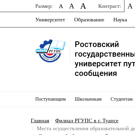
A
A
A
A
Размер:
Контраст:
Университет
Образование
Наука
Ростовский
государственн
университет пу
сообщения
Поступающим
Школьникам
Студентам
Главная
Филиал РГУПС в г. Туапсе
Места осуществления образовательной д