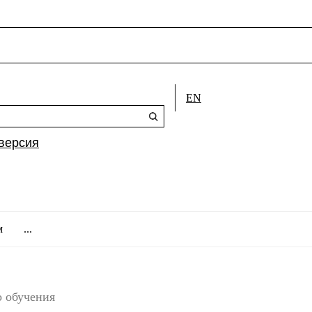
EN
версия
м
...
о обучения