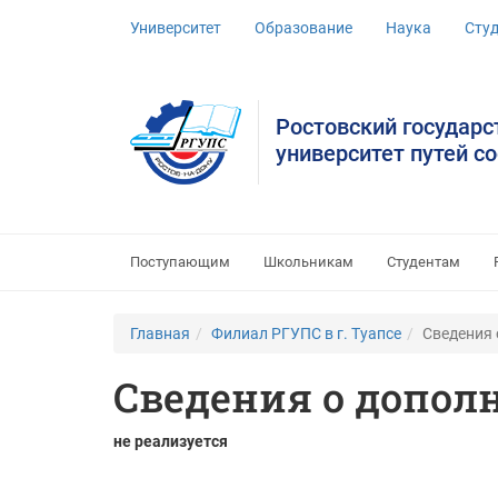
Университет
Образование
Наука
Сту
Ростовский государ
университет путей с
Поступающим
Школьникам
Студентам
Главная
Филиал РГУПС в г. Туапсе
Сведения
Сведения о допол
не реализуется