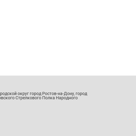
ородской округ город Ростов-на-Дону, город
овского Стрелкового Полка Народного