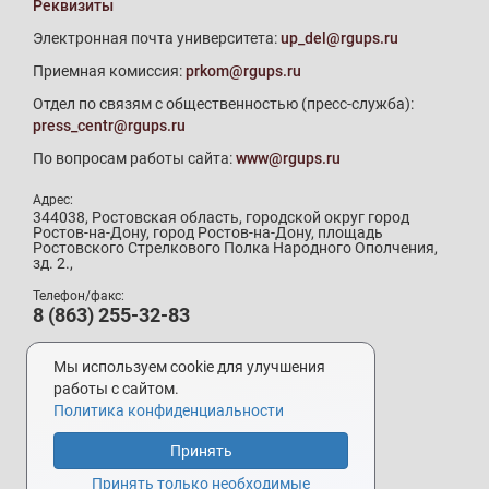
Реквизиты
Электронная почта университета:
up_del@rgups.ru
Приемная комиссия:
prkom@rgups.ru
Отдел по связям с общественностью (пресс-служба):
press_centr@rgups.ru
По вопросам работы сайта:
www@rgups.ru
Адрес:
344038, Ростовская область, городской округ город
Ростов-на-Дону, город Ростов-на-Дону, площадь
Ростовского Стрелкового Полка Народного Ополчения,
зд. 2.,
Телефон/факс:
8 (863) 255-32-83
Телефон приемной комиссии:
8 (800) 707-19-29
Мы используем cookie для улучшения
8 (863) 272-64-88
работы с сайтом.
Политика конфиденциальности
Принять
Разработка и поддержка –
УИ РГУПС
Принять только необходимые