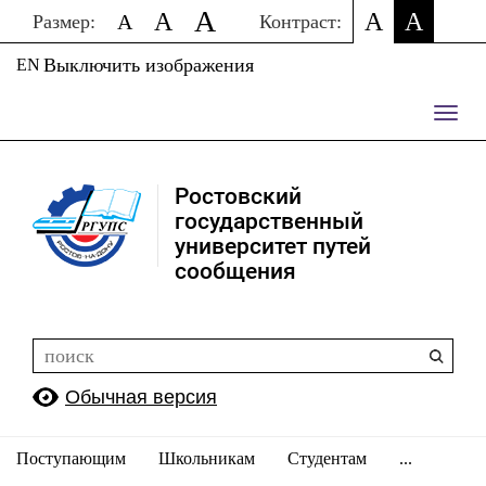
A
A
A
A
A
Размер:
Контраст:
Выключить изображения
EN
Пере
нави
Ростовский
государственный
университет путей
сообщения
Обычная версия
Поступающим
Школьникам
Студентам
...