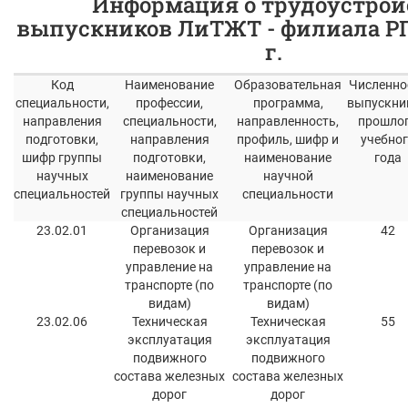
Информация о трудоустрой
выпускников ЛиТЖТ - филиала РГ
г.
Код
Наименование
Образовательная
Численно
специальности,
профессии,
программа,
выпускни
направления
специальности,
направленность,
прошло
подготовки,
направления
профиль, шифр и
учебног
шифр группы
подготовки,
наименование
года
научных
наименование
научной
специальностей
группы научных
специальности
специальностей
23.02.01
Организация
Организация
42
перевозок и
перевозок и
управление на
управление на
транспорте (по
транспорте (по
видам)
видам)
23.02.06
Техническая
Техническая
55
эксплуатация
эксплуатация
подвижного
подвижного
состава железных
состава железных
дорог
дорог