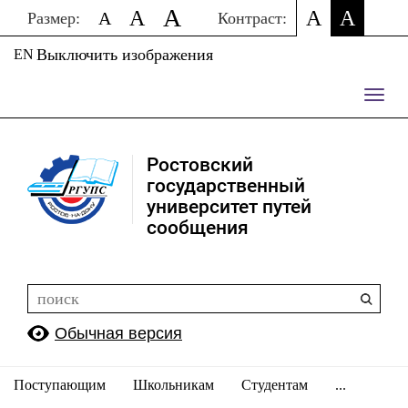
A
A
A
A
A
Размер:
Контраст:
Выключить изображения
EN
Пере
нави
Ростовский
государственный
университет путей
сообщения
Обычная версия
Поступающим
Школьникам
Студентам
...