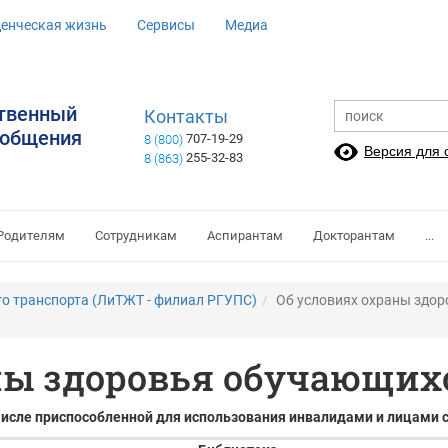
денческая жизнь
Сервисы
Медиа
ственный
Контакты
ообщения
707-19-29
8 (800)
Версия для
255-32-83
8 (863)
Родителям
Сотрудникам
Аспирантам
Докторантам
...
о транспорта (ЛиТЖТ - филиал РГУПС)
Об условиях охраны здо
ны здоровья обучающих
 числе приспособленной для использования инвалидами и лицами