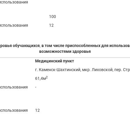
 использования
100
 использования
12
оровья обучающихся
,
в том числе приспособленных для использо
возможностями здоровья
Медицинский пункт
г. Каменск-Шахтинский, мкр. Лиховской, пер. Стр
2
61,4м
 использования
-
 использования
12