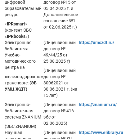
цифровой
договор №15 от
образовательный
05.04.2025 г. и
ресурс
Дополнительное
соглашение №1
«
IPRsmart
»
от 02.06.2025 г.)
(контент ЭБС
«
IPRbooks
»)
Электронная
(Лицензионный
https://umczdt.ru/
библиотека
договор №
Учебно-
49/44/25 от
методического
25.08.2025 г)
центра на
(Лицензионный
железнодорожном
договор №
транспорте:
(ЭБ
30062021 от
УМЦ ЖДТ)
30.06.2021 г. (на
15 лет)
Электронно-
(Лицензионный
https://znanium.ru/
библиотечная
договор № 416
система ZNANIUM
эбс от
02.06.2025)
(ЭБС ZNANIUM)
Научная
(Лицензионный
https://www.elibrary.ru
электронная
договор № SU-