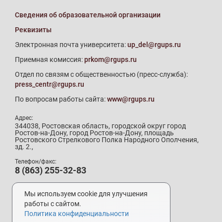
Сведения об образовательной организации
Реквизиты
Электронная почта университета:
up_del@rgups.ru
Приемная комиссия:
prkom@rgups.ru
Отдел по связям с общественностью (пресс-служба):
press_centr@rgups.ru
По вопросам работы сайта:
www@rgups.ru
Адрес:
344038, Ростовская область, городской округ город
Ростов-на-Дону, город Ростов-на-Дону, площадь
Ростовского Стрелкового Полка Народного Ополчения,
зд. 2.,
Телефон/факс:
8 (863) 255-32-83
Телефон приемной комиссии:
8 (800) 707-19-29
Мы используем cookie для улучшения
8 (863) 272-64-88
работы с сайтом.
Политика конфиденциальности