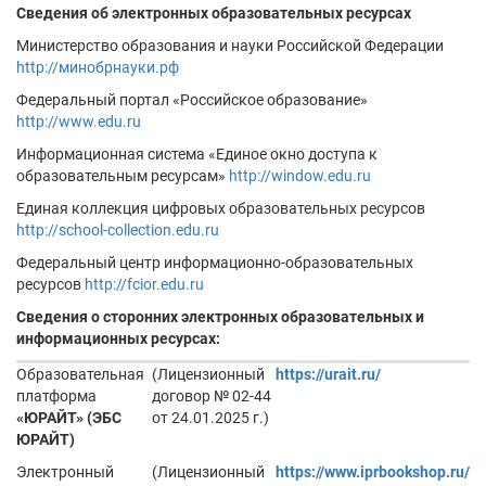
Сведения об электронных образовательных ресурсах
Министерство образования и науки Российской Федерации
http://минобрнауки.рф
Федеральный портал «Российское образование»
http://www.edu.ru
Информационная система «Единое окно доступа к
образовательным ресурсам»
http://window.edu.ru
Единая коллекция цифровых образовательных ресурсов
http://school-collection.edu.ru
Федеральный центр информационно-образовательных
ресурсов
http://fcior.edu.ru
Сведения о сторонних электронных образовательных и
информационных ресурсах:
Образовательная
(Лицензионный
https://urait.ru/
платформа
договор № 02-44
«ЮРАЙТ» (ЭБС
от 24.01.2025 г.)
ЮРАЙТ)
Электронный
(Лицензионный
https://www.iprbookshop.ru/