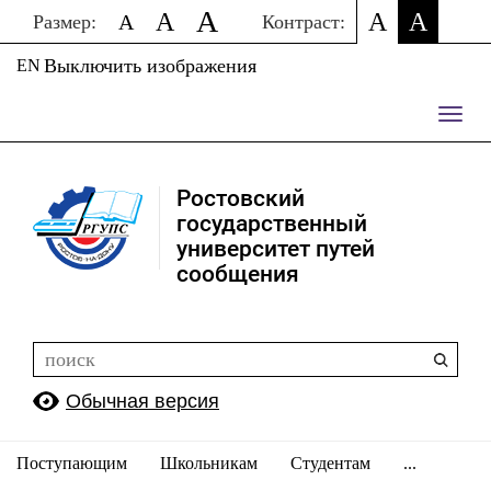
A
A
A
A
A
Размер:
Контраст:
Выключить изображения
EN
Пере
нави
Ростовский
государственный
университет путей
сообщения
Обычная версия
Поступающим
Школьникам
Студентам
...