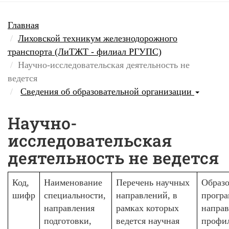
Главная
Лиховской техникум железнодорожного
транспорта (ЛиТЖТ - филиал РГУПС)
Научно-исследовательская деятельность не
ведется
Сведения об образовательной организации
Научно-
исследовательская
деятельность не ведется
Код,
Наименование
Перечень научных
Образо
шифр
специальности,
направлений, в
програ
направления
рамках которых
направ
подготовки,
ведется научная
профи