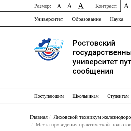
A
A
A
A
Размер:
Контраст:
Университет
Образование
Наука
Ростовский
государственн
университет пу
сообщения
Поступающим
Школьникам
Студентам
Главная
Лиховской техникум железнодор
Места проведения практической подгото