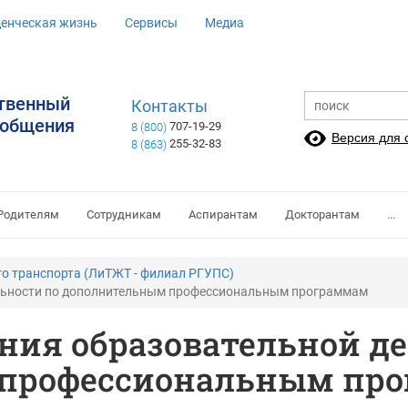
денческая жизнь
Сервисы
Медиа
ственный
Контакты
ообщения
707-19-29
8 (800)
Версия для
255-32-83
8 (863)
Родителям
Сотрудникам
Аспирантам
Докторантам
...
о транспорта (ЛиТЖТ - филиал РГУПС)
ельности по дополнительным профессиональным программам
ния образовательной де
профессиональным пр