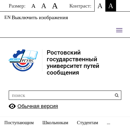
A
A
A
A
A
Размер:
Контраст:
Выключить изображения
EN
Пере
нави
Ростовский
государственный
университет путей
сообщения
Обычная версия
Поступающим
Школьникам
Студентам
...