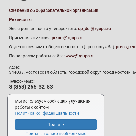
Сведения об образовательной организации
Реквизиты
Электронная почта университета:
up_del@rgups.ru
Приемная комиссия:
prkom@rgups.ru
Отдел по связям с общественностью (пресс-служба):
press_cen
По вопросам работы сайта:
www@rgups.ru
Адрес:
344038, Ростовская область, городской округ город Ростов-на
Телефон/факс:
8 (863) 255-32-83
Телефон приемной комиссии:
8 (800) 707-19-29
Мы используем cookie для улучшения
8 (863) 272-64-88
работы с сайтом.
Политика конфиденциальности
Принять
Разработка и поддержка –
УИ РГУПС
Принять только необходимые