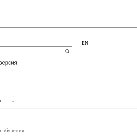
EN
версия
м
...
о обучения