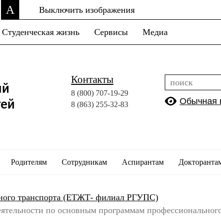
A
Выключить изображения
Студенческая жизнь
Сервисы
Медиа
Контакты
ый
8 (800)
707-19-29
Обычная 
тей
8 (863)
255-32-83
Родителям
Сотрудникам
Аспирантам
Докторанта
ного транспорта (ЕТЖТ- филиал РГУПС)
еятельности по основным программам профессиональног