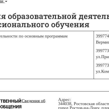
ции
я образовательной деятел
сионального обучения
ятельности по основным программам
399774
Вермиш
399773
ул.При
399773
ул.Ком
Адрес:
Сведения об
СТВЕННЫЙ
344038, Ростовская област
ООБЩЕНИЯ
город Ростов-на-Дону, пл