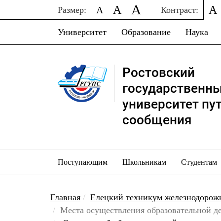
A
A
A
A
Размер:
Контраст:
Университет
Образование
Наука
Ростовский
государственн
университет пу
сообщения
Поступающим
Школьникам
Студентам
Главная
Елецкий техникум железнодорож
Места осуществления образовательной д