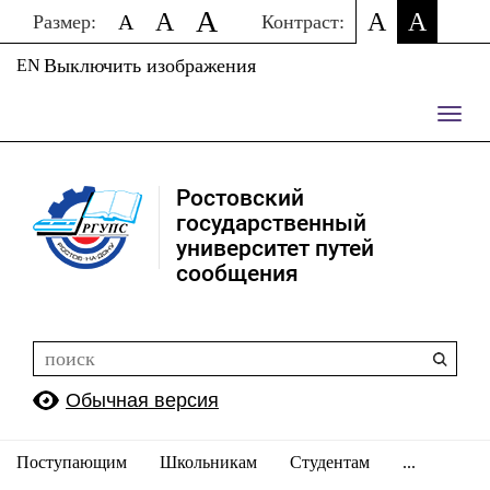
A
A
A
A
A
Размер:
Контраст:
Выключить изображения
EN
Пере
нави
Ростовский
государственный
университет путей
сообщения
Обычная версия
Поступающим
Школьникам
Студентам
...