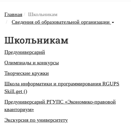
Главная
Школьникам
Сведения об образовательной организации
Школьникам
Предуниверсарий
Олимпиады и конкурсы
Творческие кружки
Школа информатики и программирования RGUPS
Skill.get ()
Предуниверсарий РГУПС «Экономико-правовой
кванториум»
Экскурсия по университету