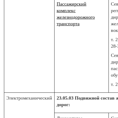
Пассажирский
Сев
комплекс
рег
железнодорожного
ди
транспорта
же
вок
т. 
28-
Сев
ди
па
обу
т. 
Электромеханический
23.05.03 Подвижной состав 
дорог: