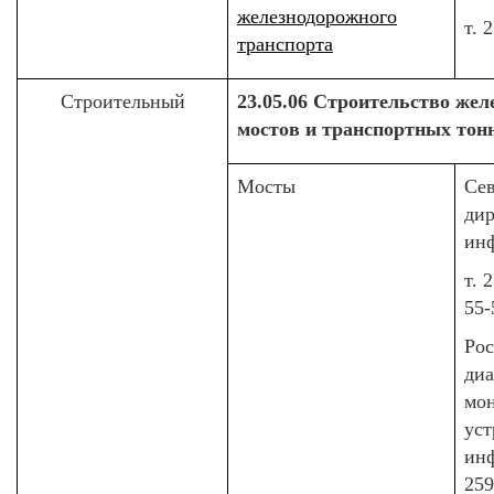
железнодорожного
т. 
транспорта
Строительный
23.05.06 Строительство жел
мостов и транспортных тон
Мосты
Сев
ди
ин
т. 
55-
Рос
диа
мо
уст
инф
259