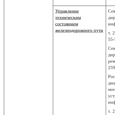
Управление
Сев
техническим
ди
состоянием
ин
железнодорожного пути
т. 
55-
Сев
дир
рем
259
Рос
диа
мо
уст
ин
т. 