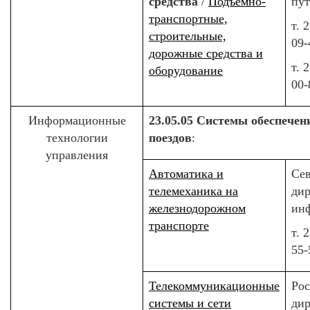
средства
/
Подъемно-
пу
транспортные,
т. 
строительные,
09-
дорожные средства и
т. 
оборудование
00-
Информационные
23.05.05 Системы обеспече
технологии
поездов
:
управления
Автоматика и
Сев
телемеханика на
ди
железнодорожном
ин
транспорте
т. 
55-
Телекоммуникационные
Рос
системы и сети
дир