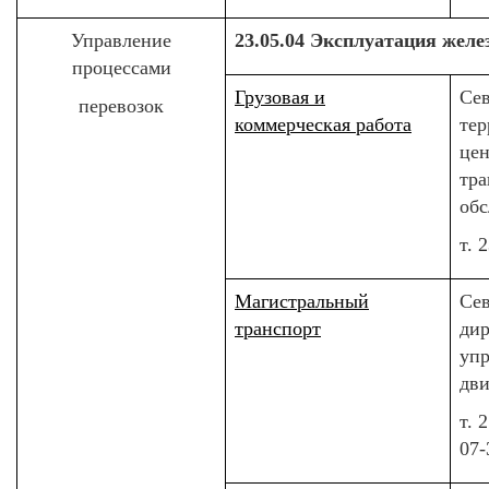
Управление
23.05.04 Эксплуатация желе
процессами
Грузовая и
Сев
перевозок
коммерческая работа
те
це
тра
об
т. 
Магистральный
Сев
транспорт
ди
упр
дв
т. 
07-