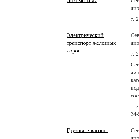
Локомотивы
Сев
дир
т. 
Электрический
Сев
транспорт железных
дир
дорог
т. 
Сев
дир
ваг
по
сос
т. 
24-
Грузовые вагоны
Сев
ди