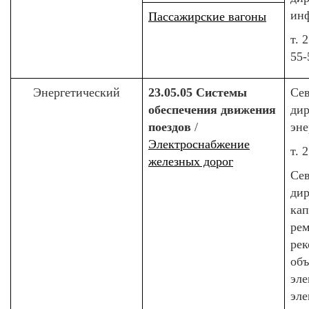
ин
Пассажирские вагоны
т. 
55-
Энергетический
23.05.05 Системы
Сев
обеспечения движения
дир
поездов
/
эне
Электроснабжение
т. 
железных дорог
Сев
ди
кап
рем
рек
объ
эл
эле