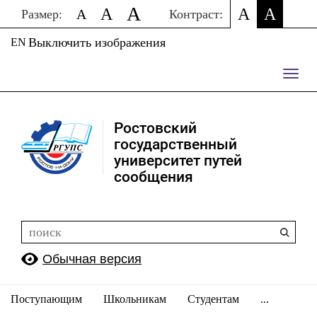
A
A
A
A
A
Размер:
Контраст:
Выключить изображения
EN
Пере
нави
Ростовский
государственный
университет путей
сообщения
Обычная версия
Поступающим
Школьникам
Студентам
...