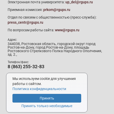
Электронная почта университета:
up_del@rgups.ru
Приемная комиссия:
prkom@rgups.ru
Отдел по связям с общественностью (пресс-служба):
press_centr@rgups.ru
По вопросам работы сайта:
www@rgups.ru
Адрес:
344038, Ростовская область, городской округ город
Ростов-на-Дону, город Ростов-на-Дону, площадь
Ростовского Стрелкового Полка Народного Ополчения,
зд. 2.,
Телефон/факс:
8 (863) 255-32-83
Телефон приемной комиссии:
8 (800) 707-19-29
Мы используем cookie для улучшения
8 (863) 272-64-88
работы с сайтом.
Политика конфиденциальности
Принять
Разработка и поддержка –
УИ РГУПС
Принять только необходимые