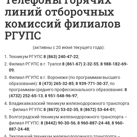
линий отборочных
комиссий филиалов
РГУПС
(активны с 20 июня текущего года):
Техникум РГУПС
8 (863) 240-47-22
;
Филиал РГУПС в г. Туапсе
8 (861-67) 2-32-55
,
8 988-182-69-
09
;
Филиал РГУПС в г. Воронеже (по программам высшего
образования):
8 (473) 265-32-85
;
8 939-771-30-37
, по
программам среднего профессионального образования:
8
(4732) 252-65-13
,
8 951-548-96-97
;
Владикавказский техникум железнодорожного транспорта
– филиал РГУПС
8 (8672) 53-02-35
,
8 (8672) 53-64-01
;
Волгоградский техникум железнодорожного транспорта –
филиал РГУПС:
8 (8442) 90-30-56
,
8 960-887-24-48
,
8 960-
887-24-48
;
Тихорецкий техникум железнодорожного транспорта –