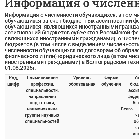
Информация о числен
Информация о численности обучающихся, в том чи
обучающихся за счет бюджетных ассигнований фе
обучающихся, являющихся иностранными граждан
ассигнований бюджетов субъектов Российской Фе
являющихся иностранными гражданами); о числе
бюджетов (в том числе с выделением численност
численности обучающихся по договорам об образо
физического и (или) юридического лица (в том ч
иностранными гражданами) в Волгоградском тех
01.08.2026г.
Код,
Наименование
Уровень
Форма
С
шифр
профессии,
образования
обучения
бюд
специальности,
асси
направления
феде
подготовки,
бю
наименование
Всего
группы научных
ч
специальностей
об
я
ин