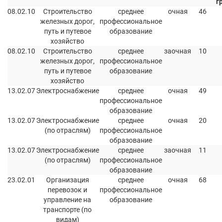
г
08.02.10
Строительство
среднее
очная
46
железных дорог,
профессиональное
путь и путевое
образование
хозяйство
08.02.10
Строительство
среднее
заочная
10
железных дорог,
профессиональное
путь и путевое
образование
хозяйство
13.02.07
Электроснабжение
среднее
очная
49
профессиональное
образование
13.02.07
Электроснабжение
среднее
очная
20
(по отраслям)
профессиональное
образование
13.02.07
Электроснабжение
среднее
заочная
11
(по отраслям)
профессиональное
образование
23.02.01
Организация
среднее
очная
68
перевозок и
профессиональное
управление на
образование
транспорте (по
видам)