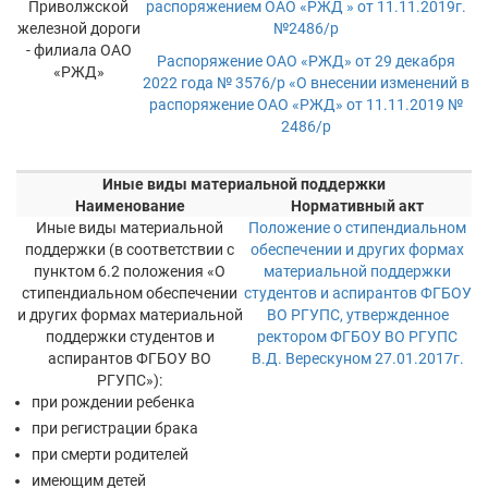
Приволжской
распоряжением ОАО «РЖД » от 11.11.2019г.
железной дороги
№2486/р
- филиала ОАО
Распоряжение ОАО «РЖД» от 29 декабря
«РЖД»
2022 года № 3576/р «О внесении изменений в
распоряжение ОАО «РЖД» от 11.11.2019 №
2486/р
Иные виды материальной поддержки
Наименование
Нормативный акт
Иные виды материальной
Положение о стипендиальном
поддержки (в соответствии с
обеспечении и других формах
пунктом 6.2 положения «О
материальной поддержки
стипендиальном обеспечении
студентов и аспирантов ФГБОУ
и других формах материальной
ВО РГУПС, утвержденное
поддержки студентов и
ректором ФГБОУ ВО РГУПС
аспирантов ФГБОУ ВО
В.Д. Верескуном 27.01.2017г.
РГУПС»):
при рождении ребенка
при регистрации брака
при смерти родителей
имеющим детей