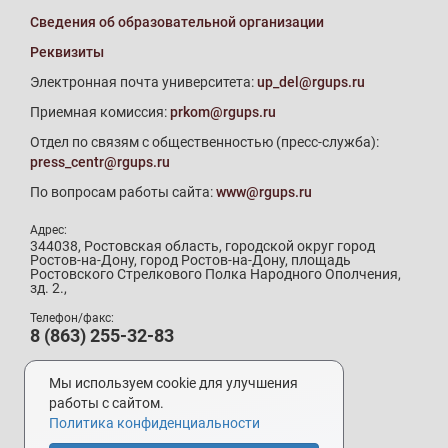
Сведения об образовательной организации
Реквизиты
Электронная почта университета:
up_del@rgups.ru
Приемная комиссия:
prkom@rgups.ru
Отдел по связям с общественностью (пресс-служба):
press_centr@rgups.ru
По вопросам работы сайта:
www@rgups.ru
Адрес:
344038, Ростовская область, городской округ город
Ростов-на-Дону, город Ростов-на-Дону, площадь
Ростовского Стрелкового Полка Народного Ополчения,
зд. 2.,
Телефон/факс:
8 (863) 255-32-83
Телефон приемной комиссии:
8 (800) 707-19-29
Мы используем cookie для улучшения
8 (863) 272-64-88
работы с сайтом.
Политика конфиденциальности