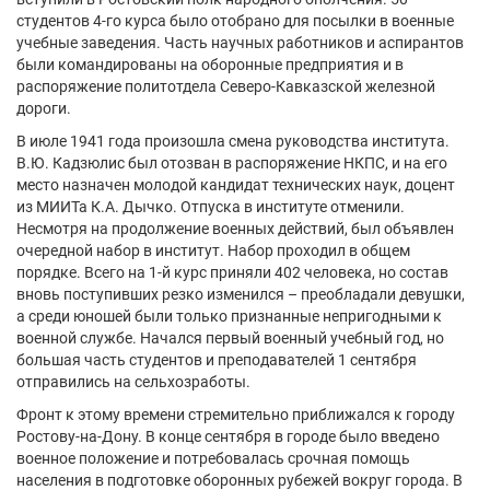
студентов 4-го курса было отобрано для посылки в военные
учебные заведения. Часть научных работников и аспирантов
были командированы на оборонные предприятия и в
распоряжение политотдела Северо-Кавказской железной
дороги.
В июле 1941 года произошла смена руководства института.
В.Ю. Кадзюлис был отозван в распоряжение НКПС, и на его
место назначен молодой кандидат технических наук, доцент
из МИИТа К.А. Дычко. Отпуска в институте отменили.
Несмотря на продолжение военных действий, был объявлен
очередной набор в институт. Набор проходил в общем
порядке. Всего на 1-й курс приняли 402 человека, но состав
вновь поступивших резко изменился – преобладали девушки,
а среди юношей были только признанные непригодными к
военной службе. Начался первый военный учебный год, но
большая часть студентов и преподавателей 1 сентября
отправились на сельхозработы.
Фронт к этому времени стремительно приближался к городу
Ростову-на-Дону. В конце сентября в городе было введено
военное положение и потребовалась срочная помощь
населения в подготовке оборонных рубежей вокруг города. В