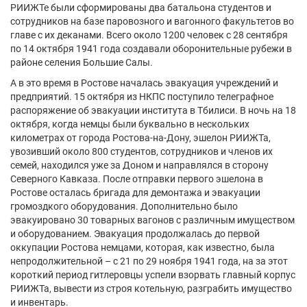
РИИЖТе были сформированы два батальона студентов и
сотрудников на базе паровозного и вагонного факультетов во
главе с их деканами. Всего около 1200 человек с 28 сентября
по 14 октября 1941 года создавали оборонительные рубежи в
районе селения Большие Салы.
А в это время в Ростове началась эвакуация учреждений и
предприятий. 15 октября из НКПС поступило телеграфное
распоряжение об эвакуации института в Тбилиси. В ночь на 18
октября, когда немцы были буквально в нескольких
километрах от города Ростова-на-Дону, эшелон РИИЖТа,
увозивший около 800 студентов, сотрудников и членов их
семей, находился уже за Доном и направлялся в сторону
Северного Кавказа. После отправки первого эшелона в
Ростове осталась бригада для демонтажа и эвакуации
громоздкого оборудования. Дополнительно было
эвакуировано 30 товарных вагонов с различным имуществом
и оборудованием. Эвакуация продолжалась до первой
оккупации Ростова немцами, которая, как известно, была
непродолжительной – с 21 по 29 ноября 1941 года, на за этот
короткий период гитлеровцы успели взорвать главный корпус
РИИЖТа, вывести из строя котельную, разграбить имущество
и инвентарь.