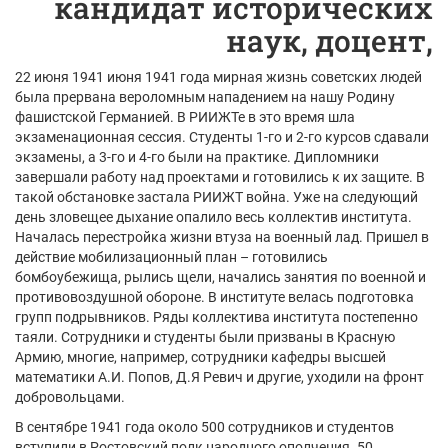
кандидат исторических
наук, доцент,
22 июня 1941 июня 1941 года мирная жизнь советских людей
была прервана вероломным нападением на нашу Родину
фашистской Германией. В РИИЖТе в это время шла
экзаменационная сессия. Студенты 1-го и 2-го курсов сдавали
экзамены, а 3-го и 4-го были на практике. Дипломники
завершали работу над проектами и готовились к их защите. В
такой обстановке застала РИИЖТ война. Уже на следующий
день зловещее дыхание опалило весь коллектив института.
Началась перестройка жизни втуза на военный лад. Пришел в
действие мобилизационный план – готовились
бомбоубежища, рылись щели, начались занятия по военной и
противовоздушной обороне. В институте велась подготовка
групп подрывников. Ряды коллектива института постепенно
таяли. Сотрудники и студенты были призваны в Красную
Армию, многие, например, сотрудники кафедры высшей
математики А.И. Попов, Д.Я Ревич и другие, уходили на фронт
добровольцами.
В сентябре 1941 года около 500 сотрудников и студентов
вступили в Ростовский полк народного ополчения. 50